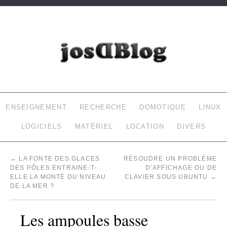
JOSDBLOG
LE BLOG DE LAURENT (INFORMATIQUE, DOMOTIQUE…)
ENSEIGNEMENT
RECHERCHE
DOMOTIQUE
LINUX
LOGICIELS
MATÉRIEL
LOCATION
DIVERS
←
LA FONTE DES GLACES
RÉSOUDRE UN PROBLÈME
DES PÔLES ENTRAINE-T-
D’AFFICHAGE OU DE
ELLE LA MONTÉ DU NIVEAU
CLAVIER SOUS UBUNTU
→
DE LA MER ?
Les ampoules basse