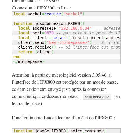
Lire un état sur l’IPX800
Connexion à l’IPX800 en Lua :
local
 socket
=
require
(
"socket"
)
function
 josdConnexionIPX800
(
)
local
 addresseIP
=
"192.168.0.34"
-- adresseIP de
local
 port
=
9870
-- par defaut le port de lIPX es
local
 client 
=
assert
(
socket
.
connect
(
addresseIP
,
  client
:
send
(
"key=<motdepasse>"
)
-- Si l'interfac
  client
:
receive
(
)
-- Si l'interface est protégée 
return
(
client
)
end
</
motdepasse
>
Attention, à partir du micrologiciel version 3.05.46, si
l’interface de l’IPX800 est protégée par un mot de passe,
ce dernier doit être envoyé juste après la connexion
comme indiqué ci-dessus (remplacer
par
<motDePasse>
le mot de passe).
Fonction interne Lua de lecture d’un état de l’IPX800 :
function
 josdGetIPX800
(
indice
,
commande
)