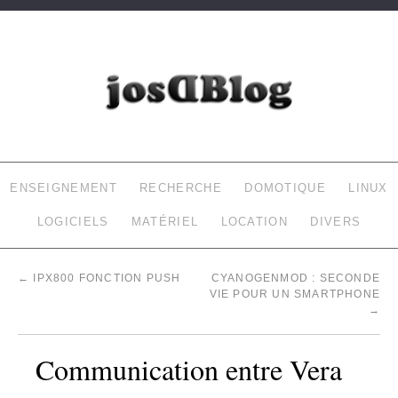
JOSDBLOG
LE BLOG DE LAURENT (INFORMATIQUE, DOMOTIQUE…)
ENSEIGNEMENT
RECHERCHE
DOMOTIQUE
LINUX
LOGICIELS
MATÉRIEL
LOCATION
DIVERS
←
IPX800 FONCTION PUSH
CYANOGENMOD : SECONDE
VIE POUR UN SMARTPHONE
→
Communication entre Vera