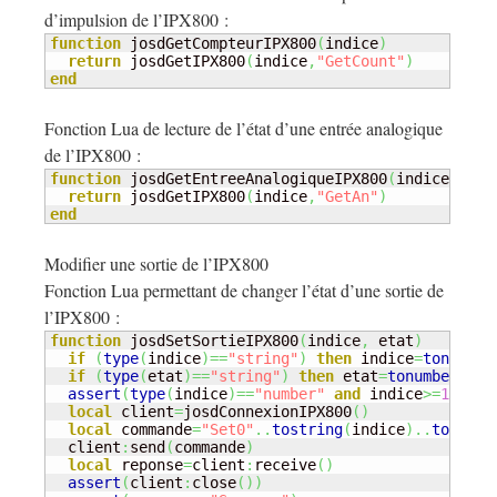
d’impulsion de l’IPX800 :
function
 josdGetCompteurIPX800
(
indice
)
return
 josdGetIPX800
(
indice
,
"GetCount"
)
end
Fonction Lua de lecture de l’état d’une entrée analogique
de l’IPX800 :
function
 josdGetEntreeAnalogiqueIPX800
(
indice
)
return
 josdGetIPX800
(
indice
,
"GetAn"
)
end
Modifier une sortie de l’IPX800
Fonction Lua permettant de changer l’état d’une sortie de
l’IPX800 :
function
 josdSetSortieIPX800
(
indice
,
 etat
)
if
(
type
(
indice
)
==
"string"
)
then
 indice
=
tonumber
if
(
type
(
etat
)
==
"string"
)
then
 etat
=
tonumber
(
eta
assert
(
type
(
indice
)
==
"number"
and
 indice
>=
1
and
 
local
 client
=
josdConnexionIPX800
(
)
local
 commande
=
"Set0"
..
tostring
(
indice
)
..
tostrin
  client
:
send
(
commande
)
local
 reponse
=
client
:
receive
(
)
assert
(
client
:
close
(
)
)