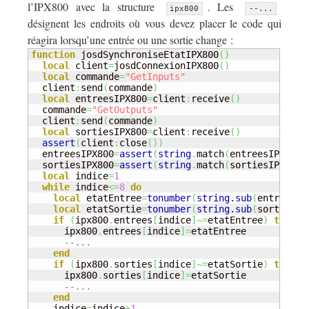
l’IPX800 avec la structure
. Les
ipx800
--...
désignent les endroits où vous devez placer le code qui
réagira lorsqu’une entrée ou une sortie change :
function
 josdSynchroniseEtatIPX800
(
)
local
 client
=
josdConnexionIPX800
(
)
local
 commande
=
"GetInputs"
  client
:
send
(
commande
)
local
 entreesIPX800
=
client
:
receive
(
)
  commande
=
"GetOutputs"
  client
:
send
(
commande
)
local
 sortiesIPX800
=
client
:
receive
(
)
assert
(
client
:
close
(
)
)
  entreesIPX800
=
assert
(
string
.
match
(
entreesIPX800
,
  sortiesIPX800
=
assert
(
string
.
match
(
sortiesIPX800
,
local
 indice
=
1
while
 indice
<=
8
do
local
 etatEntree
=
tonumber
(
string.sub
(
entreesIP
local
 etatSortie
=
tonumber
(
string.sub
(
sortiesIP
if
(
ipx800
.
entrees
[
indice
]
~=
etatEntree
)
then
      ipx800
.
entrees
[
indice
]
=
etatEntree

--...
end
if
(
ipx800
.
sorties
[
indice
]
~=
etatSortie
)
then
      ipx800
.
sorties
[
indice
]
=
etatSortie

--...
end
    indice
=
indice
+
1