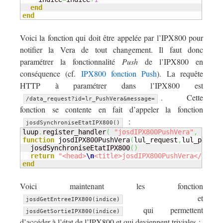
end
end
Voici la fonction qui doit être appelée par l’IPX800 pour
notifier la Vera de tout changement. Il faut donc
paramétrer la fonctionnalité
Push
de l’IPX800 en
conséquence (cf.
IPX800 fonction Push
). La requête
HTTP à paramétrer dans l’IPX800 est
. Cette
/data_request?id=lr_PushVera&message=
fonction se contente en fait d’appeler la fonction
:
josdSynchroniseEtatIPX800()
luup
.
register_handler
(
"josdIPX800PushVera"
,
"Push
function
 josdIPX800PushVera
(
lul_request
,
lul_parame
  josdSynchroniseEtatIPX800
(
)
return
"<head>
\n
<title>josdIPX800PushVera</title
end
Voici maintenant les fonction
et
josdGetEntreeIPX800(indice)
qui permettent
josdGetSortieIPX800(indice)
d’accéder à l’état de l’IPX800 et qui deviennent triviales :