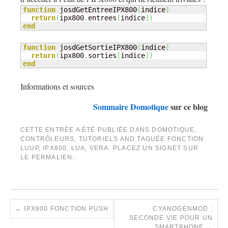
function
 josdGetEntreeIPX800
(
indice
)
return
(
ipx800
.
entrees
[
indice
]
)
end
function
 josdGetSortieIPX800
(
indice
)
return
(
ipx800
.
sorties
[
indice
]
)
end
Informations et sources
Sommaire Domotique
sur ce blog
CETTE ENTRÉE A ÉTÉ PUBLIÉE DANS
DOMOTIQUE
,
CONTRÔLEURS
,
TUTORIELS
AND TAGUÉE
FONCTION
LUUP
,
IPX800
,
LUA
,
VERA
. PLACEZ UN SIGNET SUR
LE
PERMALIEN
.
←
IPX800 FONCTION PUSH
CYANOGENMOD :
SECONDE VIE POUR UN
SMARTPHONE
→