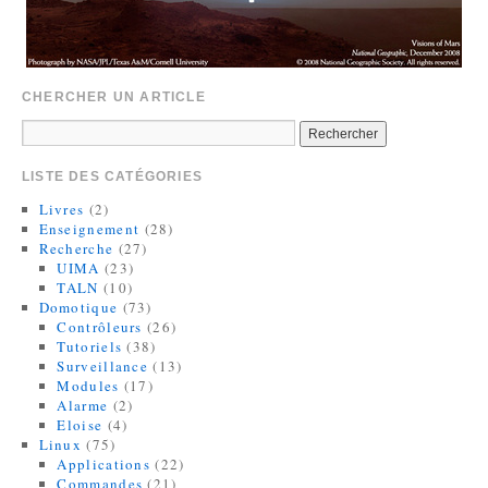
CHERCHER UN ARTICLE
LISTE DES CATÉGORIES
Livres
(2)
Enseignement
(28)
Recherche
(27)
UIMA
(23)
TALN
(10)
Domotique
(73)
Contrôleurs
(26)
Tutoriels
(38)
Surveillance
(13)
Modules
(17)
Alarme
(2)
Eloise
(4)
Linux
(75)
Applications
(22)
Commandes
(21)