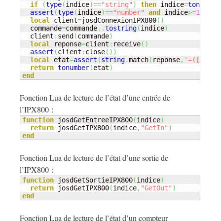
if
(
type
(
indice
)
==
"string"
)
then
 indice
=
tonumber
assert
(
type
(
indice
)
==
"number"
and
 indice
>=
1
and
 
local
 client
=
josdConnexionIPX800
(
)
  commande
=
commande
..
tostring
(
indice
)
  client
:
send
(
commande
)
local
 reponse
=
client
:
receive
(
)
assert
(
client
:
close
(
)
)
local
 etat
=
assert
(
string
.
match
(
reponse
,
'=([0-9]*
return
tonumber
(
etat
)
end
Fonction Lua de lecture de l’état d’une entrée de
l’IPX800 :
function
 josdGetEntreeIPX800
(
indice
)
return
 josdGetIPX800
(
indice
,
"GetIn"
)
end
Fonction Lua de lecture de l’état d’une sortie de
l’IPX800 :
function
 josdGetSortieIPX800
(
indice
)
return
 josdGetIPX800
(
indice
,
"GetOut"
)
end
Fonction Lua de lecture de l’état d’un compteur