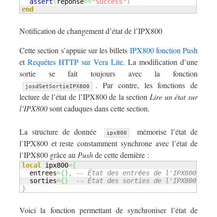
assert
(
reponse
==
"Success"
)
end
Notification de changement d’état de l’IPX800
Cette section s’appuie sur les billets
IPX800 fonction Push
et
Requêtes HTTP sur Vera Lite
. La modification d’une
sortie se fait toujours avec la fonction
. Par contre, les fonctions de
josdSetSortieIPX800
lecture de l’état de l’IPX800 de la section
Lire un état sur
l’IPX800
sont caduques dans cette section.
La structure de donnée
mémorise l’état de
ipx800
l’IPX800 et reste constamment synchrone avec l’état de
l’IPX800 grâce au
Push
de cette dernière :
local
 ipx800
=
{
  entrees
=
{
}
,
-- État des entrées de l'IPX800
  sorties
=
{
}
-- État des sorties de l'IPX800
}
Voici la fonction permettant de synchroniser l’état de