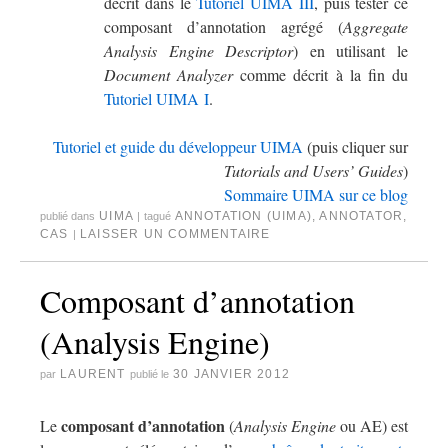
décrit dans le
Tutoriel UIMA III
, puis tester ce
composant d’annotation agrégé (
Aggregate
Analysis Engine Descriptor
) en utilisant le
Document Analyzer
comme décrit à la fin du
Tutoriel UIMA I
.
Tutoriel et guide du développeur UIMA
(puis cliquer sur
Tutorials and Users’ Guides
)
Sommaire UIMA sur ce blog
UIMA
ANNOTATION (UIMA)
,
ANNOTATOR
,
publié dans
|
tagué
CAS
LAISSER UN COMMENTAIRE
|
Composant d’annotation
(Analysis Engine)
LAURENT
30 JANVIER 2012
par
publié le
composant d’annotation
Le
(
Analysis Engine
ou AE) est