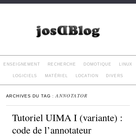
JOSDBLOG
LE BLOG DE LAURENT (INFORMATIQUE, DOMOTIQUE…)
ENSEIGNEMENT
RECHERCHE
DOMOTIQUE
LINUX
LOGICIELS
MATÉRIEL
LOCATION
DIVERS
ANNOTATOR
ARCHIVES DU TAG :
Tutoriel UIMA I (variante) :
code de l’annotateur