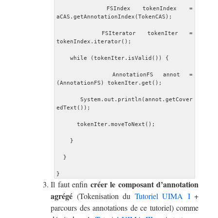
    FSIndex tokenIndex = 
aCAS.getAnnotationIndex(TokenCAS);
    FSIterator tokenIter = 
tokenIndex.iterator();
    while (tokenIter.isValid()) {
      AnnotationFS annot = 
(AnnotationFS) tokenIter.get();
      System.out.println(annot.getCover
edText());
      tokenIter.moveToNext();
    }
  }
créer le composant d’annotation
Il faut enfin
agrégé
(Tokenisation du
Tutoriel UIMA I
+
parcours des annotations de ce tutoriel) comme