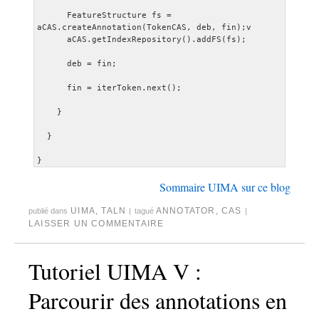
      FeatureStructure fs = 
aCAS.createAnnotation(TokenCAS, deb, fin);v

      aCAS.getIndexRepository().addFS(fs);
      deb = fin;
      fin = iterToken.next();
    }
  }
Sommaire UIMA sur ce blog
UIMA
,
TALN
ANNOTATOR
,
CAS
publié dans
|
tagué
|
LAISSER UN COMMENTAIRE
Tutoriel UIMA V :
Parcourir des annotations en