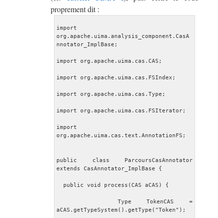
proprement dit :
import 
org.apache.uima.analysis_component.CasA
nnotator_ImplBase;
import org.apache.uima.cas.CAS;
import org.apache.uima.cas.FSIndex;
import org.apache.uima.cas.Type;
import org.apache.uima.cas.FSIterator;
import 
org.apache.uima.cas.text.AnnotationFS;
public class ParcoursCasAnnotator 
extends CasAnnotator_ImplBase {
  public void process(CAS aCAS) {
    Type TokenCAS = 
aCAS.getTypeSystem().getType("Token");