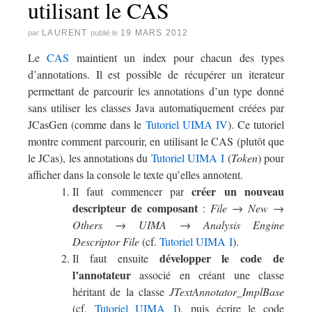
utilisant le CAS
LAURENT
19 MARS 2012
par
publié le
Le
CAS
maintient un index pour chacun des types
d’annotations. Il est possible de récupérer un iterateur
permettant de parcourir les annotations d’un type donné
sans utiliser les classes Java automatiquement créées par
JCasGen (comme dans le
Tutoriel UIMA IV
). Ce tutoriel
montre comment parcourir, en utilisant le CAS (plutôt que
le JCas), les annotations du
Tutoriel UIMA I
(
Token
) pour
afficher dans la console le texte qu’elles annotent.
créer un nouveau
Il faut commencer par
descripteur de composant
:
File → New →
Others → UIMA → Analysis Engine
Descriptor File
(cf.
Tutoriel UIMA I
).
développer le code de
Il faut ensuite
l’annotateur
associé en créant une classe
héritant de la classe
JTextAnnotator_ImplBase
(cf.
Tutoriel UIMA I
), puis écrire le code