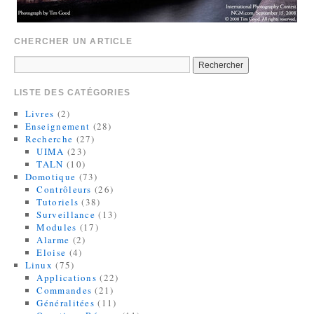
CHERCHER UN ARTICLE
LISTE DES CATÉGORIES
Livres
(2)
Enseignement
(28)
Recherche
(27)
UIMA
(23)
TALN
(10)
Domotique
(73)
Contrôleurs
(26)
Tutoriels
(38)
Surveillance
(13)
Modules
(17)
Alarme
(2)
Eloise
(4)
Linux
(75)
Applications
(22)
Commandes
(21)
Généralitées
(11)