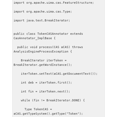
import org.apache.uima.cas.FeatureStructure;
import org.apache.uima.cas.Type;
import java.text.BreakIterator;
public class TokenCASAnnotator extends 
CasAnnotator_ImplBase {
  public void process(CAS aCAS) throws 
AnalysisEngineProcessException {
    BreakIterator iterToken = 
BreakIterator.getWordInstance();
    iterToken.setText(aCAS.getDocumentText());
    int deb = iterToken.first();
    int fin = iterToken.next();
    while (fin != BreakIterator.DONE) {
      Type TokenCAS = 
aCAS.getTypeSystem().getType("Token");