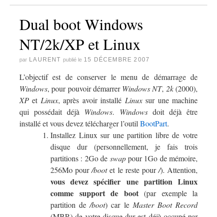
Dual boot Windows
NT/2k/XP et Linux
LAURENT
15 DÉCEMBRE 2007
par
publié le
L’objectif est de conserver le menu de démarrage de
Windows
, pour pouvoir démarrer
Windows NT
,
2k
(2000),
XP
et
Linux
, après avoir installé
Linux
sur une machine
qui possédait déjà
Windows
.
Windows
doit déjà être
installé et vous devez télécharger l’outil
BootPart
.
Installez Linux sur une partition libre de votre
disque dur (personnellement, je fais trois
partitions : 2Go de
swap
pour 1Go de mémoire,
256Mo pour
/boot
et le reste pour
/
). Attention,
vous devez spécifier une partition Linux
comme support de boot
(par exemple la
partition de
/boot
) car le
Master Boot Record
(MBR) de votre disque dur est déjà occupé par