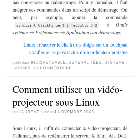
pas conservées au redémarrage. Pour y remédier, il faut
intégrer ces commandes dans un script de démarrage. On
peut, par exemple, ajouter la commande
à
Outils
synclient ClickFinger3=2 TapButton3=2
système → Préférences → Applications au démarrage
.
Linux : réactiver le clic à trois doigts sur un touchpad
Configurer le pavé tactile d’un ordinateur portable
INDISPENSABLE
,
GÉNÉRALITÉES
,
SYSTÈME
publié dans
|
LAISSER UN COMMENTAIRE
Comment utiliser un vidéo-
projecteur sous Linux
LAURENT
4 NOVEMBRE 2008
par
publié le
Sous Linux, il suffit de connecter le vidéo-projecteur, de
l’allumer, puis de redémarrer le serveur X (Ctrl+Alt+Del).