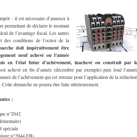
mpôt : il est nécessaire d’annexer à
re permettant de déclarer le montant
alcul de l’avantage fiscal. Les autres
t des conditions de l’octroi de la
marche doit impérativement être
logement neuf achevé ou l’année
s en l’état futur d’achèvement, inachevé ou construit par l
st achevé en fin d’année (décembre par exemple) puis loué l’anné
l’année de l’achèvement qui est retenue pour l’application de la réductio
n. Cette démarche ne pourra être faite ultérieurement.
antes :
ique n°2042
lémentaire)
4 spéciale
ulaire n°2044 EB)