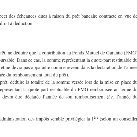
spect des échéances dues à raison du prêt bancaire contracté en vue d
droit à déduction.
prêt, ne déduire que la contribution au Fonds Mutuel de Garantie (FMG
rsable. Dans ce cas, la somme représentant la quote-part restituable d
t ne devra pas apparaître comme revenu dans la déclaration de l’anné
ée du remboursement total du prêt).
rêt, déduire la totalité de la somme versée lors de la mise en place d
présentant la quote-part restituable du FMG remboursée au terme d
le devra être déclarée l’année de son remboursement (
i.e.
l’année d
ère
dministration des impôts semble privilégier la 1
(selon un conseille