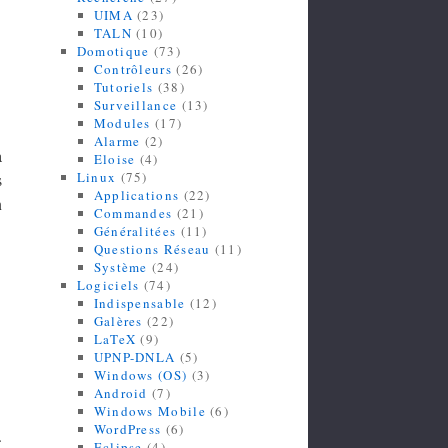
UIMA
(23)
TALN
(10)
Domotique
(73)
Contrôleurs
(26)
Tutoriels
(38)
Surveillance
(13)
Modules
(17)
Alarme
(2)
a
Eloise
(4)
Linux
(75)
s
Applications
(22)
n
Commandes
(21)
Généralitées
(11)
Questions Réseau
(11)
Système
(24)
Logiciels
(74)
Indispensable
(12)
Galères
(22)
LaTeX
(9)
UPNP-DNLA
(5)
Windows (OS)
(3)
Android
(7)
Windows Mobile
(6)
WordPress
(6)
.
Eclipse
(4)