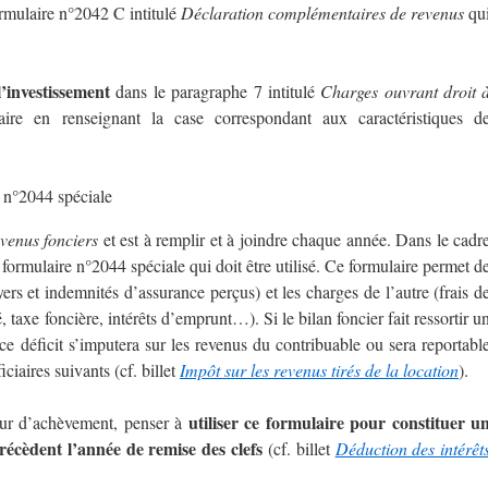
ormulaire n°2042 C intitulé
Déclaration complémentaires de revenus
qu
’investissement
dans le paragraphe 7 intitulé
Charges ouvrant droit 
re en renseignant la case correspondant aux caractéristiques d
 n°2044 spéciale
venus fonciers
et est à remplir et à joindre chaque année. Dans le cadr
le formulaire n°2044 spéciale qui doit être utilisé. Ce formulaire permet d
yers et indemnités d’assurance perçus) et les charges de l’autre (frais d
 taxe foncière, intérêts d’emprunt…). Si le bilan foncier fait ressortir u
 ce déficit s’imputera sur les revenus du contribuable ou sera reportabl
ciaires suivants (cf. billet
Impôt sur les revenus tirés de la location
).
utiliser ce formulaire pour constituer u
utur d’achèvement, penser à
récèdent l’année de remise des clefs
(cf. billet
Déduction des intérêt