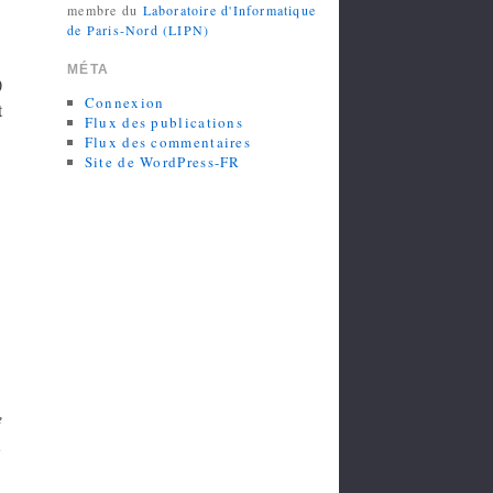
membre du
Laboratoire d'Informatique
de Paris-Nord (LIPN)
MÉTA
)
Connexion
t
Flux des publications
Flux des commentaires
Site de WordPress-FR
e
,