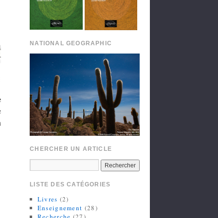
NATIONAL GEOGRAPHIC
e
e
n
CHERCHER UN ARTICLE
LISTE DES CATÉGORIES
Livres
(2)
Enseignement
(28)
Recherche
(27)