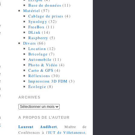
i
Base de données
(11)
Matériel
(57)
Cablage de prises
(4)
Synology
(32)
à
FreeBox
(11)
e
DLink
(14)
Raspberry
(5)
Divers
(66)
Location
(12)
Bricolage
(7)
Automobile
(11)
Photo & Vidéo
(4)
e
Carto & GPS
(4)
e
Réflexions
(30)
e
Impression 3D FDM
(3)
Écologie
(8)
n
e
ARCHIVES
n
A PROPOS DE L’AUTEUR
s
Laurent Audibert
, Maître de
Conférences à l'
IUT de Villetaneuse
,