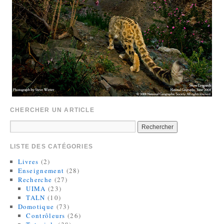
CHERCHER UN ARTICLE
LISTE DES CATÉGORIES
Livres
(2)
Enseignement
(28)
Recherche
(27)
UIMA
(23)
TALN
(10)
Domotique
(73)
Contrôleurs
(26)