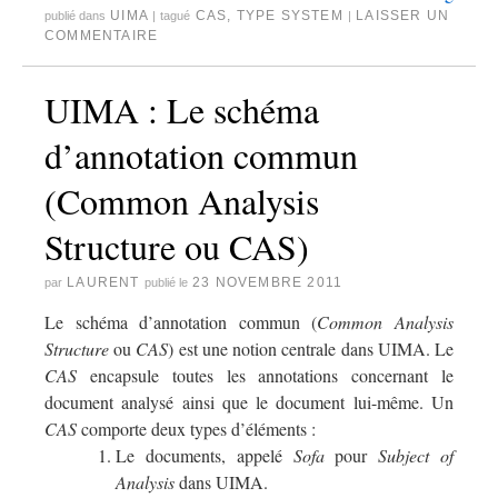
UIMA
CAS
,
TYPE SYSTEM
LAISSER UN
publié dans
|
tagué
|
COMMENTAIRE
UIMA : Le schéma
d’annotation commun
(Common Analysis
Structure ou CAS)
LAURENT
23 NOVEMBRE 2011
par
publié le
Le schéma d’annotation commun (
Common Analysis
Structure
ou
CAS
) est une notion centrale dans UIMA. Le
CAS
encapsule toutes les annotations concernant le
document analysé ainsi que le document lui-même. Un
CAS
comporte deux types d’éléments :
Le documents, appelé
Sofa
pour
Subject of
Analysis
dans UIMA.