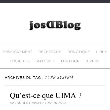
JOSDBLOG
LE BLOG DE LAURENT (INFORMATIQUE, DOMOTIQUE…)
ENSEIGNEMENT
RECHERCHE
DOMOTIQUE
LINUX
LOGICIELS
MATÉRIEL
LOCATION
DIVERS
TYPE SYSTEM
ARCHIVES DU TAG :
Qu’est-ce que UIMA ?
LAURENT
21 MARS 2012
par
publié le