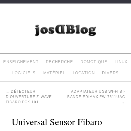
JOSDBLOG
LE BLOG DE LAURENT (INFORMATIQUE, DOMOTIQUE…)
ENSEIGNEMENT
RECHERCHE
DOMOTIQUE
LINUX
LOGICIELS
MATÉRIEL
LOCATION
DIVERS
←
DÉTECTEUR
ADAPTATEUR USB WI-FI BI-
D’OUVERTURE Z-WAVE
BANDE EDIMAX EW-7811UAC
FIBARO FGK-101
→
Universal Sensor Fibaro