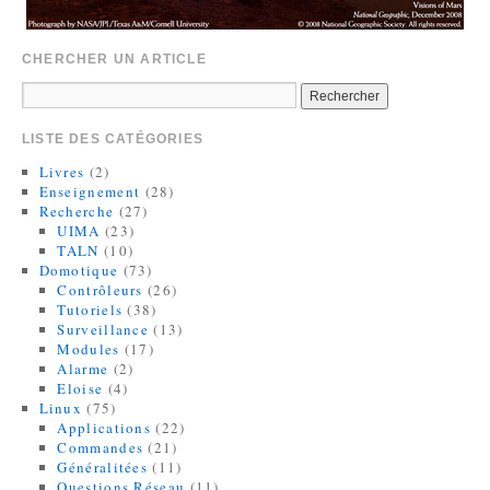
CHERCHER UN ARTICLE
LISTE DES CATÉGORIES
Livres
(2)
Enseignement
(28)
Recherche
(27)
UIMA
(23)
TALN
(10)
Domotique
(73)
Contrôleurs
(26)
Tutoriels
(38)
Surveillance
(13)
Modules
(17)
Alarme
(2)
Eloise
(4)
Linux
(75)
Applications
(22)
Commandes
(21)
Généralitées
(11)
Questions Réseau
(11)