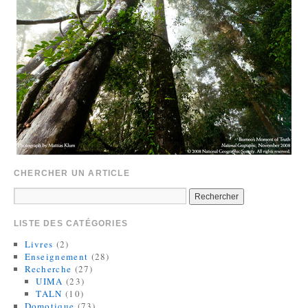
CHERCHER UN ARTICLE
LISTE DES CATÉGORIES
Livres
(2)
Enseignement
(28)
Recherche
(27)
UIMA
(23)
TALN
(10)
Domotique
(73)