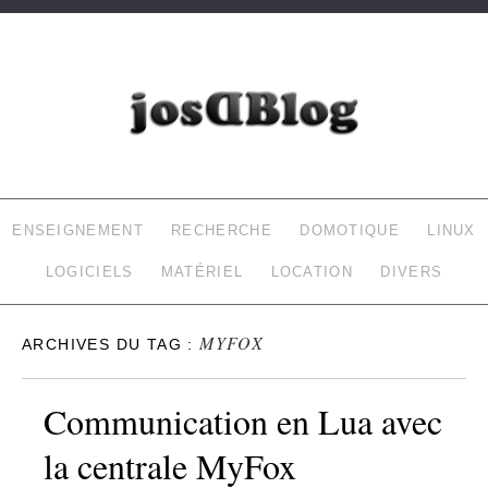
JOSDBLOG
LE BLOG DE LAURENT (INFORMATIQUE, DOMOTIQUE…)
ENSEIGNEMENT
RECHERCHE
DOMOTIQUE
LINUX
LOGICIELS
MATÉRIEL
LOCATION
DIVERS
MYFOX
ARCHIVES DU TAG :
Communication en Lua avec
la centrale MyFox