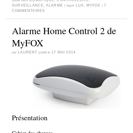
DOMOTIQUE
,
CONTRÔLEURS
,
publié dans
SURVEILLANCE
,
ALARME
LUA
,
MYFOX
7
|
tagué
|
COMMENTAIRES
Alarme Home Control 2 de
MyFOX
LAURENT
17 MAI 2014
par
publié le
Présentation
Cahier des charges